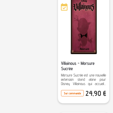
Villainous - Morsure
Sucrée
Morsure Sucrée est une nouvelle
extension stand alone pour
Disney Villainous qui accueille
deux nouveaux méchants : sa
24,90
€
Sucrerie des Mondes de Ralph
Sur commande
et Shere Khan du Livre de la
Jungle.