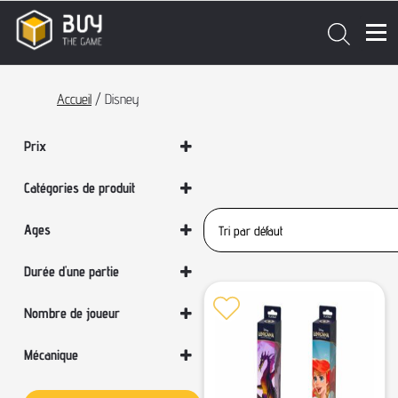
Accueil
/ Disney
Prix
Catégories de produit
Accessoires
Ages
Combats & Affrontements
Deck Box
Sélectionner un âge
Durée d'une partie
Disney
Enfants & Famille
Sélectionner une durée
Nombre de joueur
Jeux de cartes | TCG
Sélectionner un nombre de joueurs
Jeux par catégories
Mécanique
Jeux par licences
Sélectionner une mécanique
Les derniers jeux !