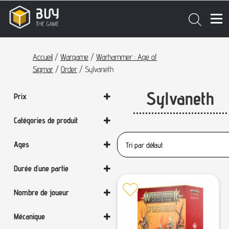
Accueil
/
Wargame
/
Warhammer : Age of
Sigmar
/
Order
/ Sylvaneth
Sylvaneth
Prix
Catégories de produit
Commencer ici
Ages
Order
Sylvaneth
Sélectionner un âge
Durée d'une partie
Tous les jeux
Wargame
Sélectionner une durée
Nombre de joueur
Warhammer : Age of Sigmar
Sélectionner un nombre de joueurs
Mécanique