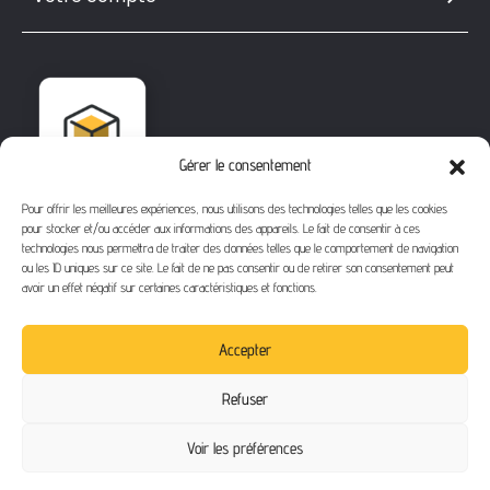
Gérer le consentement
Pour offrir les meilleures expériences, nous utilisons des technologies telles que les cookies
pour stocker et/ou accéder aux informations des appareils. Le fait de consentir à ces
technologies nous permettra de traiter des données telles que le comportement de navigation
ou les ID uniques sur ce site. Le fait de ne pas consentir ou de retirer son consentement peut
avoir un effet négatif sur certaines caractéristiques et fonctions.
1112 Bd Fernand Darchicourt
62110 Hénin-Beaumont
Accepter
Téléphone
: 03 21 67 24 31
Refuser
Email
: contact@buythegame.fr
Voir les préférences
Contactez-nous