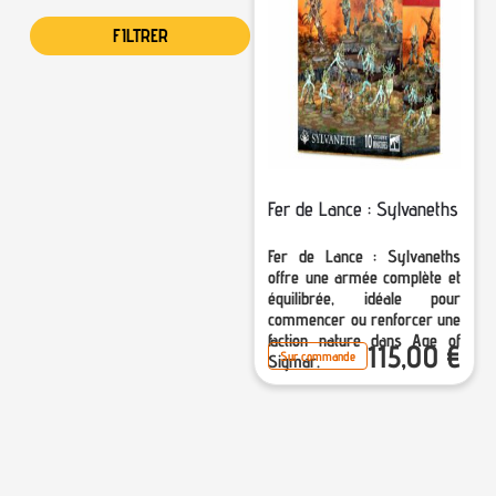
Sélectionner une mécanique
FILTRER
Fer de Lance : Sylvaneths
Fer de Lance : Sylvaneths
offre une armée complète et
équilibrée, idéale pour
commencer ou renforcer une
faction nature dans Age of
115,00
€
Sur commande
Sigmar.