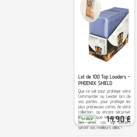
Lot de 100 Top Loaders -
PHOENIX SHIELD
Que ce soit pour protéger votre
Commander ou Leader lors de
vos parties, pour protéger les
plus précieuses cartes de votre
collection, ou encore sécuriser
14,90
€
les cartes que vous envoyez à
En stock
des amis, ces Top loaders
seront vos meilleurs alliés !