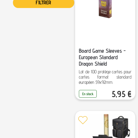
FILTRER
Magic The Gathering
Modélisme & Peinture
Pinceaux
Playmat
Sleeve & Goodies
Sleeve Jeux de société
Board Game Sleeves -
Sous-couches et
European Standard
accessoires peintures
Dragon Shield
Star Wars Unlimited
Lot de 100 protège cartes pour
Stratégies & Gestion
cartes format standard
Tous les jeux
européen 59x92mm.
Yu-Gi-Oh!
5,95
€
En stock