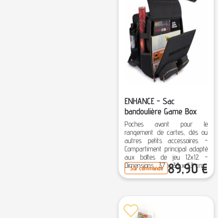
ENHANCE - Sac
bandoulière Game Box
Poches avant pour le
rangement de cartes, dés ou
autres petits accessoires. -
Compartiment principal adapté
aux boîtes de jeu 12x12. -
89,90
€
Dimensions : 37 x 33 x 33 cm.
Sur commande