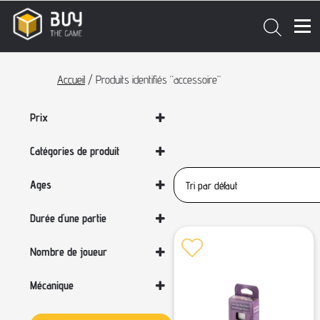
Accueil
/ Produits identifiés “accessoire”
Prix
Catégories de produit
Accessoires
Ages
Boîte de protection
Deck Box
Sélectionner un âge
Durée d'une partie
Deck Box
Goodies
Sélectionner une durée
Nombre de joueur
Jeux de cartes | TCG
Sélectionner un nombre de joueurs
Jeux par catégories
Mécanique
Les derniers jeux !
Sélectionner une mécanique
Lorcana