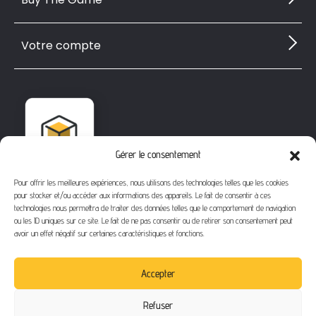
Votre compte
Gérer le consentement
Pour offrir les meilleures expériences, nous utilisons des technologies telles que les cookies
pour stocker et/ou accéder aux informations des appareils. Le fait de consentir à ces
technologies nous permettra de traiter des données telles que le comportement de navigation
ou les ID uniques sur ce site. Le fait de ne pas consentir ou de retirer son consentement peut
avoir un effet négatif sur certaines caractéristiques et fonctions.
1112 Bd Fernand Darchicourt
62110 Hénin-Beaumont
Accepter
Téléphone
: 03 21 67 24 31
Refuser