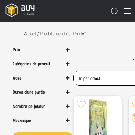
Accueil
/ Produits identifiés “Panda”
Prix
Catégories de produit
Enfants & Famille
Ages
Jeux de plateau
Jeux par catégories
Sélectionner un âge
Durée d'une partie
Les derniers jeux !
Location
Sélectionner une durée
Nombre de joueur
Nouveautés
Sélectionner un nombre de joueurs
Pré-commande
Mécanique
Tous les jeux
Sélectionner une mécanique