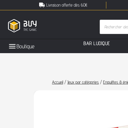
Livraison offerte dès 60€
B
A
R
L
U
D
I
Q
U
E
Boutique
Accueil
/
Jeux par catégories
/
Enquêtes & én