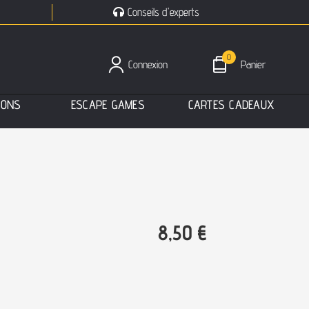
Conseils d'experts
0
Connexion
Panier
I
O
N
S
E
S
C
A
P
E
G
A
M
E
S
C
A
R
T
E
S
C
A
D
E
A
U
X
8,50
€