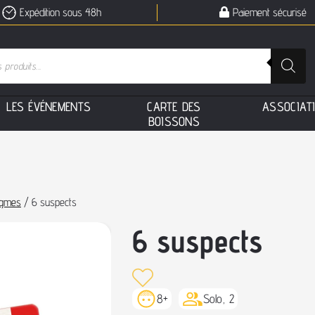
Expédition sous 48h
Paiement sécurisé
L
E
S
É
V
É
N
E
M
E
N
T
S
C
A
R
T
E
D
E
S
A
S
S
O
C
I
A
T
B
O
I
S
S
O
N
S
igmes
/ 6 suspects
6 suspects
8+
Solo, 2