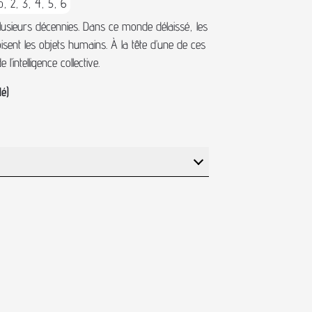
o, 2, 3, 4, 5, 6
plusieurs décennies. Dans ce monde délaissé, les
isent les objets humains. À la tête d’une de ces
’intelligence collective.
é)