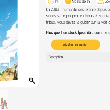
14+
Moins de 1h
Sol
En 2083, l’humanité s’est éteinte depuis 
singes se regroupent en tribus et apprivo
tribus, vous devez la guider sur la voie de l
Plus que 1 en stock (peut être command
Ajouter au panier
Description