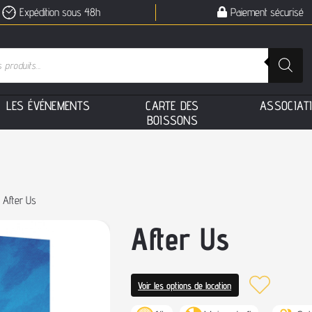
Expédition sous 48h
Paiement sécurisé
L
E
S
É
V
É
N
E
M
E
N
T
S
C
A
R
T
E
D
E
S
A
S
S
O
C
I
A
T
B
O
I
S
S
O
N
S
 After Us
After Us
Voir les options de location