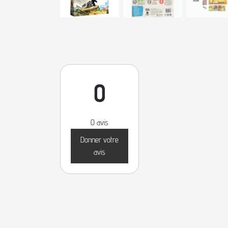
0
0 avis
Donner votre
avis