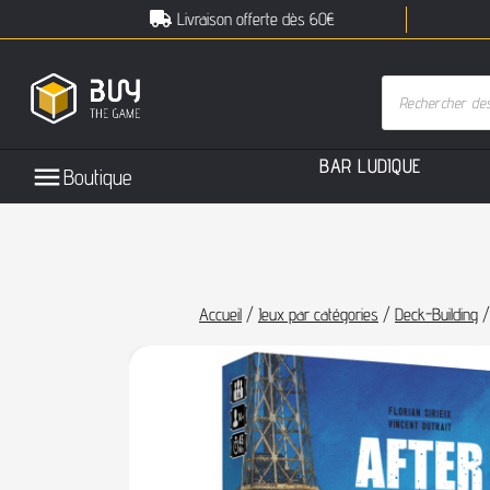
Livraison offerte dès 60€
B
A
R
L
U
D
I
Q
U
E
Boutique
Accueil
/
Jeux par catégories
/
Deck-Building
/