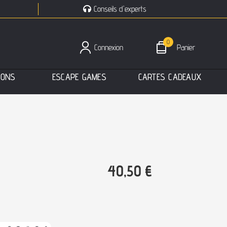
Conseils d'experts
0
Connexion
Panier
I
O
N
S
E
S
C
A
P
E
G
A
M
E
S
C
A
R
T
E
S
C
A
D
E
A
U
X
40,50
€