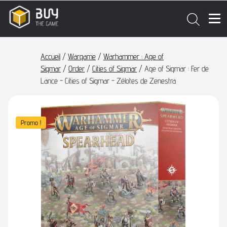
Accueil
/
Wargame
/
Warhammer : Age of
Sigmar
/
Order
/
Cities of Sigmar
/ Age of Sigmar : Fer de
Lance - Cities of Sigmar - Zélotes de Zenestra
Promo !