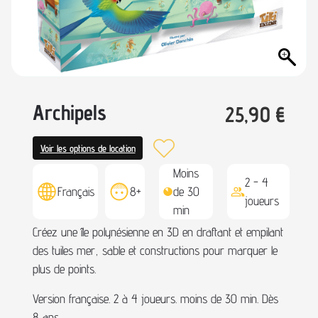
Archipels
25,90
€
Voir les options de location
Moins
2 - 4
Français
8+
de 30
joueurs
min
Créez une île polynésienne en 3D en draftant et empilant
des tuiles mer, sable et constructions pour marquer le
plus de points.
Version française. 2 à 4 joueurs. moins de 30 min. Dès
8 ans.