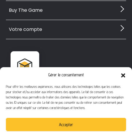
Buy The Game
Votre compte
Gérer le consentement
Pour offrir les meilleures expériences, nous utilisons des technologies telles que les cookies
pour stocker et/ou accéder aux informations des appareils. Le fait de consentir à ces
technologies nous permettra de traiter des données telles que le comportement de navigation
ou les ID uniques sur ce site. Le fait de ne pas consentir ou de retirer son consentement peut
avoir un effet négatif sur certaines caractéristiques et fonctions.
1112 Bd Fernand Darchicourt
62110 Hénin-Beaumont
Accepter
Téléphone
: 03 21 67 24 31