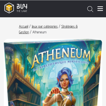
Accueil
/
Jeux par catégories
/
Stratégies &
Gestion
/ Atheneum