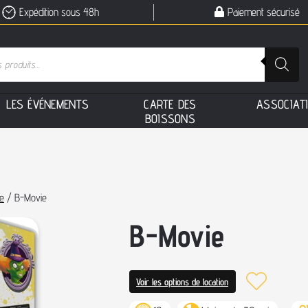
Expédition sous 48h
Paiement sécurisé
L
E
S
É
V
É
N
E
M
E
N
T
S
C
A
R
T
E
D
E
S
A
S
S
O
C
I
A
T
B
O
I
S
S
O
N
S
e
/ B-Movie
B-Movie
Voir les options de location