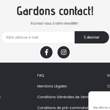
Gardons contact!
Inscrivez-vous à notre newsletter :
FAQ
I
Mentions Légales
C
x
Conditions Générales de Vente
A
Conditions de pré-commande
V
Pour offrir les 