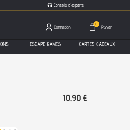
Conseils d'experts
0
Connexion
Panier
I
O
N
S
E
S
C
A
P
E
G
A
M
E
S
C
A
R
T
E
S
C
A
D
E
A
U
X
10,90
€