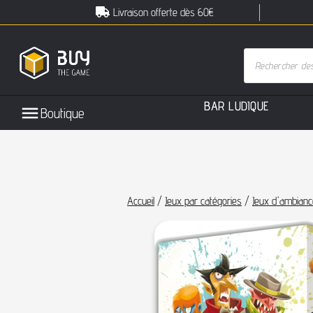
Livraison offerte dès 60€
B
A
R
L
U
D
I
Q
U
E
Boutique
Accueil
/
Jeux par catégories
/
Jeux d'ambianc