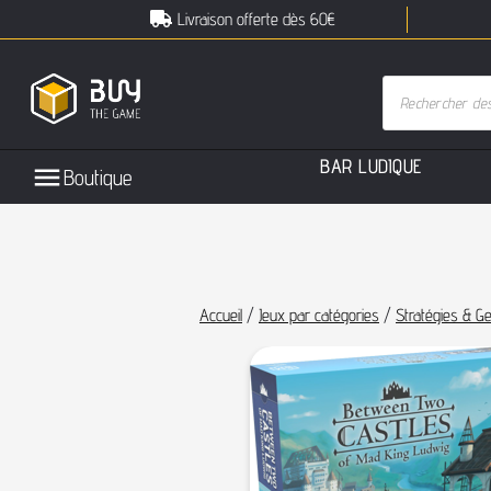
Livraison offerte dès 60€
B
A
R
L
U
D
I
Q
U
E
Boutique
Accueil
/
Jeux par catégories
/
Stratégies & Ge