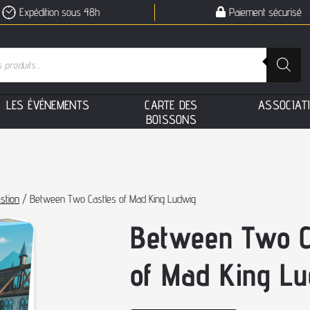
Expédition sous 48h
Paiement sécurisé
L
E
S
É
V
É
N
E
M
E
N
T
S
C
A
R
T
E
D
E
S
A
S
S
O
C
I
A
T
B
O
I
S
S
O
N
S
stion
/ Between Two Castles of Mad King Ludwig
Between Two C
of Mad King L