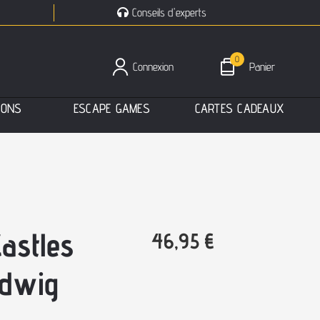
Conseils d'experts
0
Connexion
Panier
I
O
N
S
E
S
C
A
P
E
G
A
M
E
S
C
A
R
T
E
S
C
A
D
E
A
U
X
astles
46,95
€
udwig