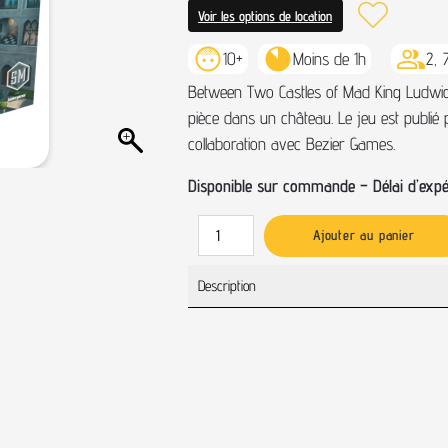
Voir les options de location
10+
Moins de 1h
2, 
Between Two Castles of Mad King Ludwig 
pièce dans un château. Le jeu est publi
collaboration avec Bezier Games.
Disponible sur commande – Délai d’expéd
Ajouter au panier
Description