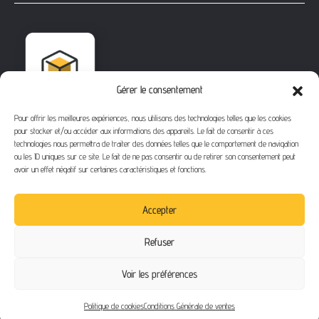
Gérer le consentement
Pour offrir les meilleures expériences, nous utilisons des technologies telles que les cookies
pour stocker et/ou accéder aux informations des appareils. Le fait de consentir à ces
technologies nous permettra de traiter des données telles que le comportement de navigation
ou les ID uniques sur ce site. Le fait de ne pas consentir ou de retirer son consentement peut
avoir un effet négatif sur certaines caractéristiques et fonctions.
1112 Bd Fernand Darchicourt
62110 Hénin-Beaumont
Accepter
Téléphone
: 03 21 67 24 31
Refuser
Email
: contact@buythegame.fr
Voir les préférences
Contactez-nous
Politique de cookies
Conditions Générale de ventes