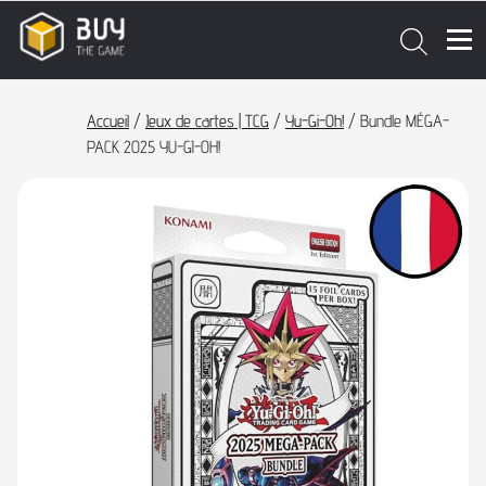
Accueil
/
Jeux de cartes | TCG
/
Yu-Gi-Oh!
/ Bundle MÉGA-
PACK 2025 YU-GI-OH!