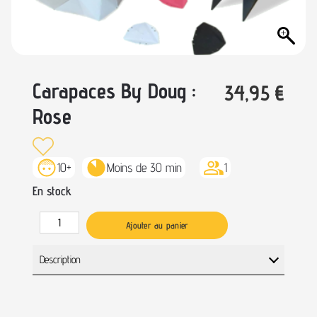
Carapaces By Doug :
34,95
€
Rose
10+
Moins de 30 min
1
En stock
Ajouter au panier
Description