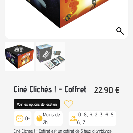
Ciné Clichés ! - Coffret
22,90
€
Voir les options de location
Moins de
10, 8, 9, 2, 3, 4, 5,
10+
2h
6, 7
Ciné Clichés ! - Coffret est un coffret de 3 jeux d'ambiance