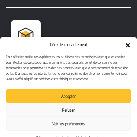
Gérer le consentement
Pour offrir les meilleures expériences, nous utilisons des technologies telles que les cookies
pour stocker et/ou accéder aux informations des appareils. Le fait de consentir à ces
technologies nous permettra de traiter des données telles que le comportement de navigation
ou les ID uniques sur ce site. Le fait de ne pas consentir ou de retirer son consentement peut
avoir un effet négatif sur certaines caractéristiques et fonctions.
1112 Bd Fernand Darchicourt
62110 Hénin-Beaumont
Accepter
Téléphone
: 03 21 67 24 31
Refuser
Email
: contact@buythegame.fr
Voir les préférences
Contactez-nous