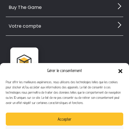
Buy The Game
Votre compte
Gérer le consentement
Pour offrir les meilleures expériences, nous utilisons des technologies telles que les cookies
pour stocker et/ou accéder aux informations des appareils. Le fait de consentir à ces
technologies nous permettra de traiter des données telles que le comportement de navigation
ou les ID uniques sur ce site. Le fait de ne pas consentir ou de retirer son consentement peut
avoir un effet négatif sur certaines caractéristiques et fonctions.
1112 Bd Fernand Darchicourt
62110 Hénin-Beaumont
Accepter
Téléphone
: 03 21 67 24 31