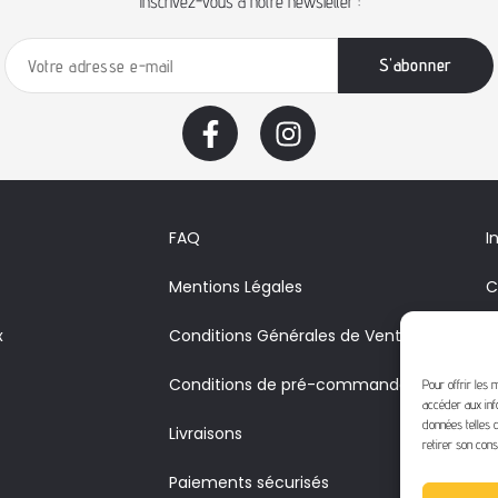
Inscrivez-vous à notre newsletter :
FAQ
I
Mentions Légales
C
x
Conditions Générales de Vente
A
Conditions de pré-commande
V
Pour offrir les 
accéder aux inf
c
données telles q
Livraisons
retirer son cons
Paiements sécurisés