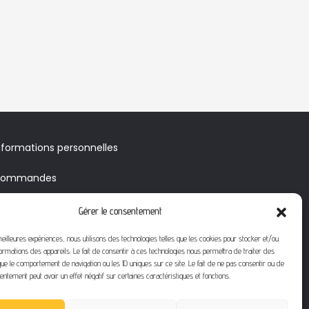
nformations personnelles
ommandes
voirs & Bons de réduction
Gérer le consentement
érifier le solde de votre carte
meilleures expériences, nous utilisons des technologies telles que les cookies pour stocker et/ou
ormations des appareils. Le fait de consentir à ces technologies nous permettra de traiter des
adeau
ue le comportement de navigation ou les ID uniques sur ce site. Le fait de ne pas consentir ou de
entement peut avoir un effet négatif sur certaines caractéristiques et fonctions.