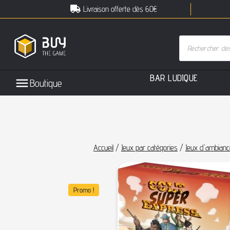
Livraison offerte dès 60€
B
A
R
L
U
D
I
Q
U
E
Boutique
Accueil
/
Jeux par catégories
/
Jeux d'ambianc
Promo !