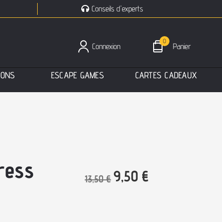
Conseils d'experts
0
Connexion
Panier
I
O
N
S
E
S
C
A
P
E
G
A
M
E
S
C
A
R
T
E
S
C
A
D
E
A
U
X
ress
9,50
€
13,50
€