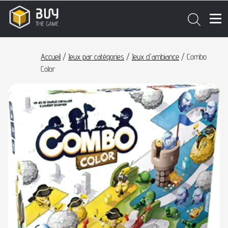
Accueil
/
Jeux par catégories
/
Jeux d'ambiance
/ Combo
Color