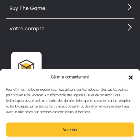
Buy The Game
Votre compte
Gérer le consentement
Pour offrir les meilleures expériences, nous utilisons des technologies telles que les cookies
pour stocker et/ou accéder aux informations des appareils. Le fait de consentir à ces
technologies nous permettra de traiter des données telles que le comportement de navigation
ou les ID uniques sur ce site. Le fait de ne pas consentir ou de retirer son consentement peut
avoir un effet négatif sur certaines caractéristiques et fonctions.
1112 Bd Fernand Darchicourt
62110 Hénin-Beaumont
Accepter
Téléphone
: 03 21 67 24 31