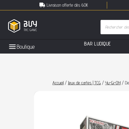
Livraison offerte dès 60€
B
A
R
L
U
D
I
Q
U
E
Boutique
Accueil
/
Jeux de cartes | TCG
/
Yu-Gi-Oh!
/ De