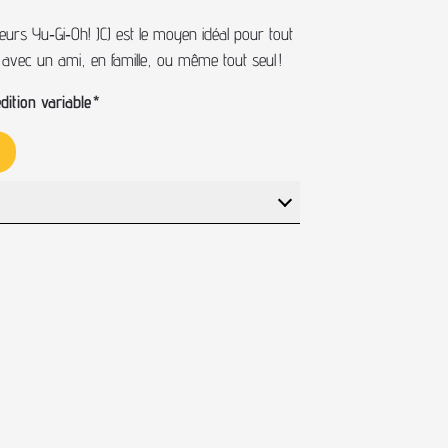
rs Yu‑Gi‑Oh! JCJ est le moyen idéal pour tout
, avec un ami, en famille, ou même tout seul !
ition variable
*