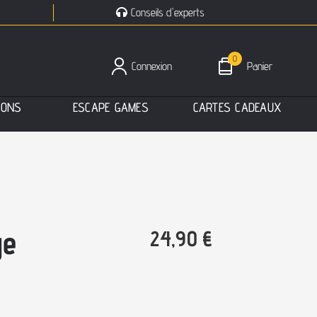
Conseils d'experts
0
Connexion
Panier
I
O
N
S
E
S
C
A
P
E
G
A
M
E
S
C
A
R
T
E
S
C
A
D
E
A
U
X
ge
24,90
€