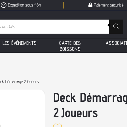
Expédition sous 48h
Paiement sécurisé
L
E
S
É
V
É
N
E
M
E
N
T
S
C
A
R
T
E
D
E
S
A
S
S
O
C
I
A
T
B
O
I
S
S
O
N
S
ck Démarrage 2 Joueurs
Deck Démarra
2 Joueurs