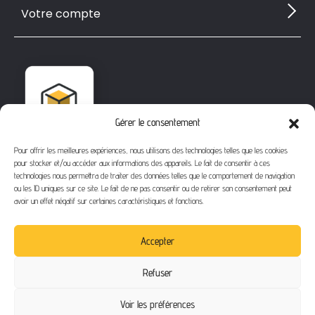
Votre compte
Gérer le consentement
Pour offrir les meilleures expériences, nous utilisons des technologies telles que les cookies
pour stocker et/ou accéder aux informations des appareils. Le fait de consentir à ces
technologies nous permettra de traiter des données telles que le comportement de navigation
ou les ID uniques sur ce site. Le fait de ne pas consentir ou de retirer son consentement peut
avoir un effet négatif sur certaines caractéristiques et fonctions.
1112 Bd Fernand Darchicourt
62110 Hénin-Beaumont
Accepter
Téléphone
: 03 21 67 24 31
Refuser
Email
: contact@buythegame.fr
Voir les préférences