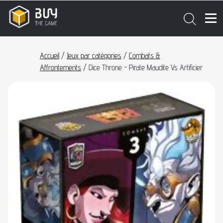
Accueil
/
Jeux par catégories
/
Combats &
Affrontements
/ Dice Throne - Pirate Maudite Vs Artificier