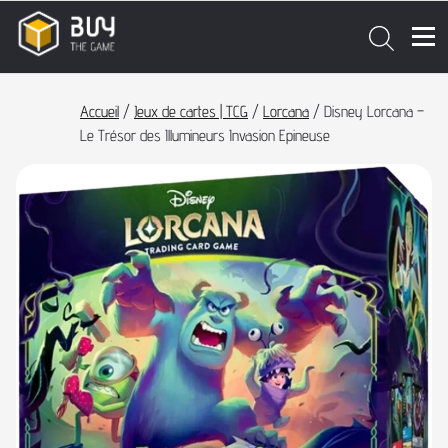
Accueil
/
Jeux de cartes | TCG
/
Lorcana
/ Disney Lorcana –
Le Trésor des Illumineurs Invasion Epineuse