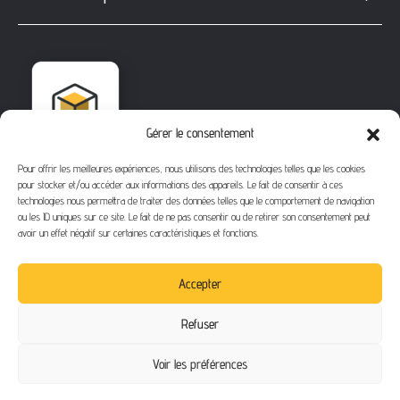
Gérer le consentement
Pour offrir les meilleures expériences, nous utilisons des technologies telles que les cookies
pour stocker et/ou accéder aux informations des appareils. Le fait de consentir à ces
technologies nous permettra de traiter des données telles que le comportement de navigation
ou les ID uniques sur ce site. Le fait de ne pas consentir ou de retirer son consentement peut
avoir un effet négatif sur certaines caractéristiques et fonctions.
1112 Bd Fernand Darchicourt
62110 Hénin-Beaumont
Accepter
Téléphone
: 03 21 67 24 31
Refuser
Email
: contact@buythegame.fr
Voir les préférences
Contactez-nous