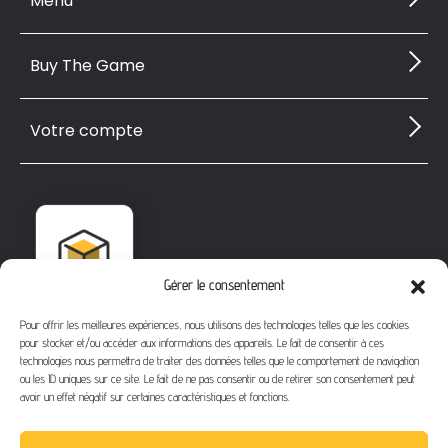
Menu
Buy The Game
Votre compte
Gérer le consentement
Pour offrir les meilleures expériences, nous utilisons des technologies telles que les cookies
pour stocker et/ou accéder aux informations des appareils. Le fait de consentir à ces
technologies nous permettra de traiter des données telles que le comportement de navigation
ou les ID uniques sur ce site. Le fait de ne pas consentir ou de retirer son consentement peut
avoir un effet négatif sur certaines caractéristiques et fonctions.
1112 Bd Fernand Darchicourt
62110 Hénin-Beaumont