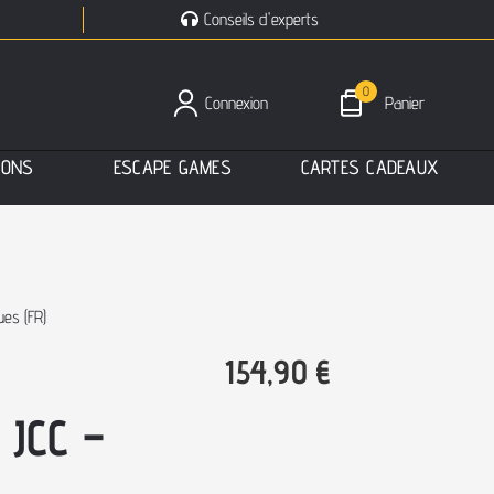
Conseils d'experts
0
Connexion
Panier
I
O
N
S
E
S
C
A
P
E
G
A
M
E
S
C
A
R
T
E
S
C
A
D
E
A
U
X
ues (FR)
154,90
€
 JCC –