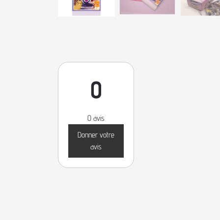
0
0 avis
Donner votre
avis