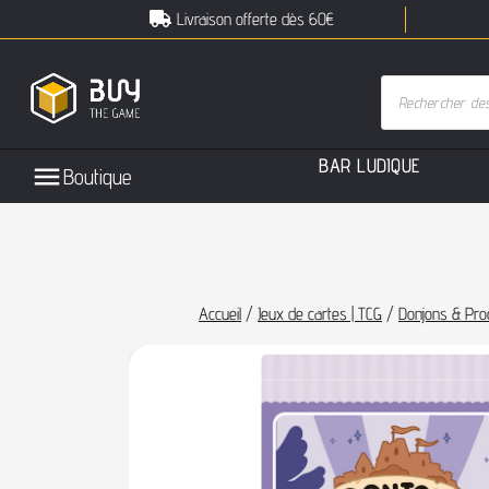
Livraison offerte dès 60€
B
A
R
L
U
D
I
Q
U
E
Boutique
Accueil
/
Jeux de cartes | TCG
/
Donjons & Proc