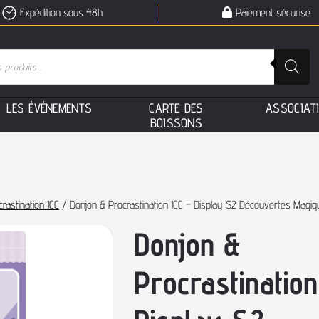
Expédition sous 48h
Paiement sécurisé
L
E
S
É
V
É
N
E
M
E
N
T
S
C
A
R
T
E
D
E
S
A
S
S
O
C
I
A
T
B
O
I
S
S
O
N
S
rastination JCC
/ Donjon & Procrastination JCC – Display S2 Découvertes Magiq
Donjon &
Procrastination