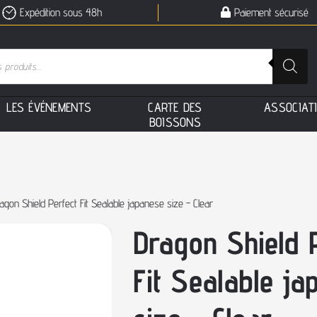
Expédition sous 48h
Paiement sécurisé
L
E
S
É
V
É
N
E
M
E
N
T
S
C
A
R
T
E
D
E
S
A
S
S
O
C
I
A
T
B
O
I
S
S
O
N
S
agon Shield Perfect Fit Sealable japanese size - Clear
Dragon Shield 
Fit Sealable ja