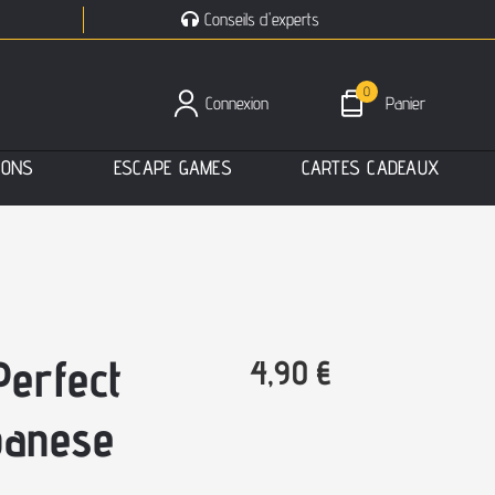
Conseils d'experts
0
Connexion
Panier
I
O
N
S
E
S
C
A
P
E
G
A
M
E
S
C
A
R
T
E
S
C
A
D
E
A
U
X
Perfect
4,90
€
panese