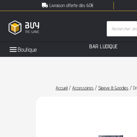
Livraison offerte dès 60€
B
A
R
L
U
D
I
Q
U
E
Boutique
Accueil
/
Accessoires
/
Sleeve & Goodies
/ Dr