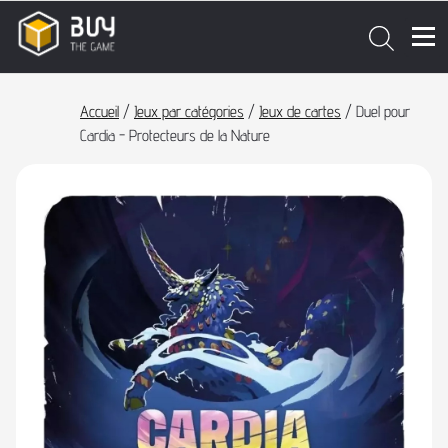
Accueil
/
Jeux par catégories
/
Jeux de cartes
/ Duel pour
Cardia - Protecteurs de la Nature