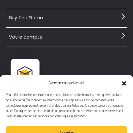
Buy The Game
Votre compte
Gérer le consentement
Pour offrir les meilleures expériences, nous utilisons des technologies telles que les cookies
pour stocker et/ou accéder aux informations des appareils. Le fait de consentir à ces
technologies nous permettra de traiter des données telles que le comportement de navigation
ou les ID uniques sur ce site. Le fait de ne pas consentir ou de retirer son consentement peut
avoir un effet négatif sur certaines caractéristiques et fonctions.
1112 Bd Fernand Darchicourt
62110 Hénin-Beaumont
Accepter