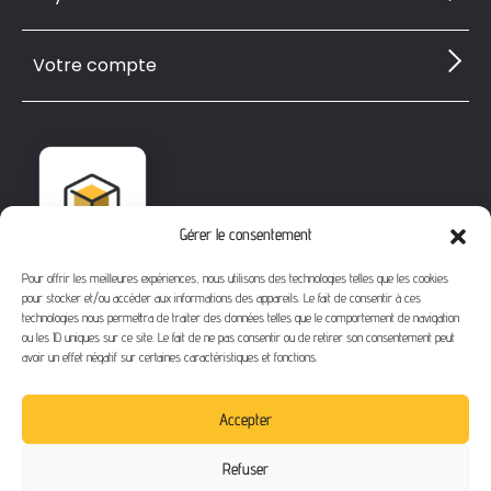
Votre compte
Gérer le consentement
Pour offrir les meilleures expériences, nous utilisons des technologies telles que les cookies
pour stocker et/ou accéder aux informations des appareils. Le fait de consentir à ces
technologies nous permettra de traiter des données telles que le comportement de navigation
ou les ID uniques sur ce site. Le fait de ne pas consentir ou de retirer son consentement peut
avoir un effet négatif sur certaines caractéristiques et fonctions.
1112 Bd Fernand Darchicourt
62110 Hénin-Beaumont
Accepter
Téléphone
: 03 21 67 24 31
Refuser
Email
: contact@buythegame.fr