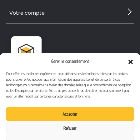
Votre compte
Gérer le consentement
Pour offrir les meilleures expériences, nous utilisons des technologies telles que les cookies
pour stocker et/ou accéder aux informations des appareils. Le fait de consentir à ces
technologies nous permettra de traiter des données telles que le comportement de navigation
ou les ID uniques sur ce site. Le fait de ne pas consentir ou de retirer son consentement peut
avoir un effet négatif sur certaines caractéristiques et fonctions.
1112 Bd Fernand Darchicourt
62110 Hénin-Beaumont
Accepter
Téléphone
: 03 21 67 24 31
Refuser
Email
: contact@buythegame.fr