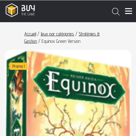
Accueil
/
Jeux par catégories
/
Stratégies &
Gestion
/ Equinox Green Version
Promo !