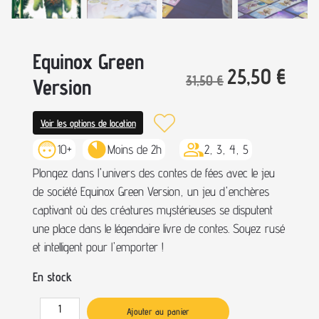
Equinox Green
25,50
€
31,50
€
Version
Voir les options de location
10+
Moins de 2h
2, 3, 4, 5
Plongez dans l'univers des contes de fées avec le jeu
de société Equinox Green Version, un jeu d'enchères
captivant où des créatures mystérieuses se disputent
une place dans le légendaire livre de contes. Soyez rusé
et intelligent pour l'emporter !
En stock
Ajouter au panier