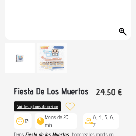
Fiesta De Los Muertos
24,50
€
Voir les options de location
Moins de 20
8, 4, 5, 6,
12+
min
7
Dans
Fiesta de los Muertos
, honorez les morts en