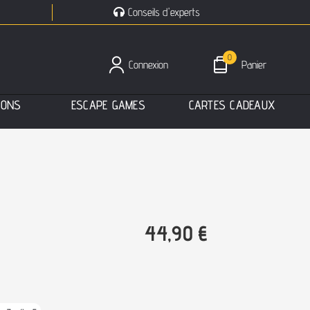
Conseils d'experts
0
Connexion
Panier
I
O
N
S
E
S
C
A
P
E
G
A
M
E
S
C
A
R
T
E
S
C
A
D
E
A
U
X
44,90
€