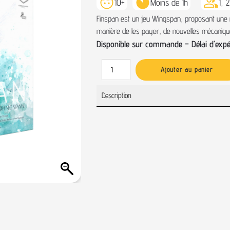
10+
Moins de 1h
1, 
Finspan est un jeu Wingspan, proposant une n
manière de les payer, de nouvelles mécanique
Disponible sur commande – Délai d’expéd
Ajouter au panier
Description