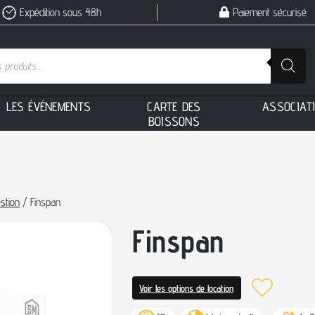
Expédition sous 48h
Paiement sécurisé
L
E
S
É
V
É
N
E
M
E
N
T
S
C
A
R
T
E
D
E
S
A
S
S
O
C
I
A
T
B
O
I
S
S
O
N
S
stion
/ Finspan
Finspan
Voir les options de location