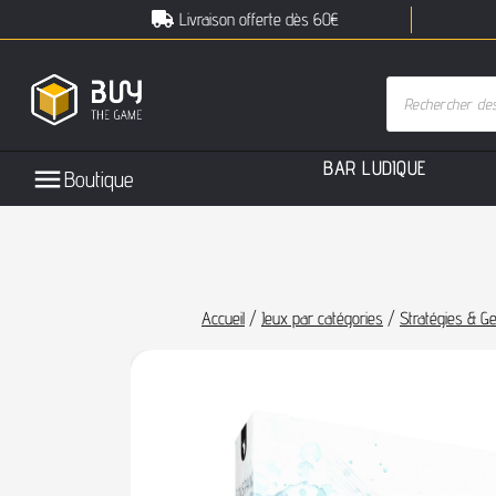
Livraison offerte dès 60€
B
A
R
L
U
D
I
Q
U
E
Boutique
Accueil
/
Jeux par catégories
/
Stratégies & Ge