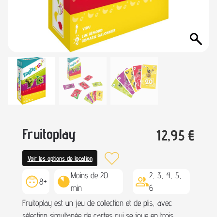
Fruitoplay
12,95
€
Voir les options de location
Moins de 20
2, 3, 4, 5,
8+
min
6
Fruitoplay est un jeu de collection et de plis, avec
sélection simultanée de cartes qui se joue en trois