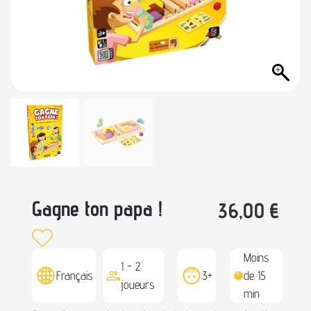
Gagne ton papa !
36,00
€
Moins
1 - 2
Français
3+
de 15
joueurs
min