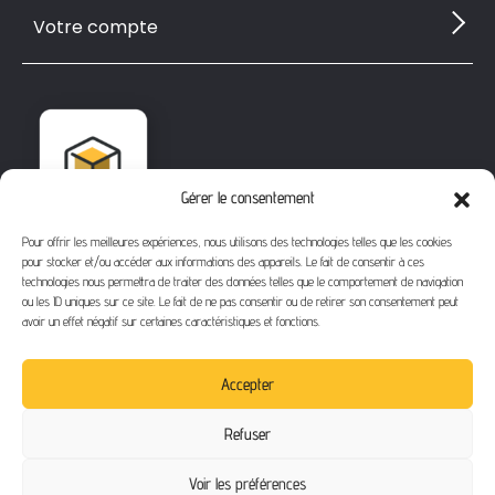
Votre compte
Gérer le consentement
Pour offrir les meilleures expériences, nous utilisons des technologies telles que les cookies
pour stocker et/ou accéder aux informations des appareils. Le fait de consentir à ces
technologies nous permettra de traiter des données telles que le comportement de navigation
ou les ID uniques sur ce site. Le fait de ne pas consentir ou de retirer son consentement peut
avoir un effet négatif sur certaines caractéristiques et fonctions.
1112 Bd Fernand Darchicourt
62110 Hénin-Beaumont
Accepter
Téléphone
: 03 21 67 24 31
Refuser
Email
: contact@buythegame.fr
Voir les préférences