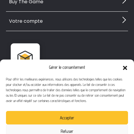
Buy The Game
Votre compte
Gérer le consentement
Pour offrir les meilleures expériences, nous utilisons des technologies telles que les cookies
pour stocker et/ou accéder aux informations des appareils. Le fait de consentir à ces
technologies nous permettra de traiter des données telles que le comportement de navigation
ou les ID uniques sur ce site. Le fait de ne pas consentir ou de retirer son consentement peut
avoir un effet négatif sur certaines caractéristiques et fonctions.
1112 Bd Fernand Darchicourt
62110 Hénin-Beaumont
Accepter
Téléphone
: 03 21 67 24 31
Refuser