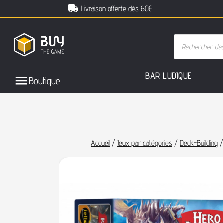
Livraison offerte dès 60€
B
A
R
L
U
D
I
Q
U
E
Boutique
Accueil
/
Jeux par catégories
/
Deck-Building
/