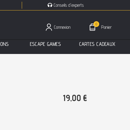
Conseils d'experts
0
Connexion
Panier
I
O
N
S
E
S
C
A
P
E
G
A
M
E
S
C
A
R
T
E
S
C
A
D
E
A
U
X
19,00
€