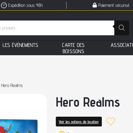
Expédition sous 48h
Paiement sécurisé
L
E
S
É
V
É
N
E
M
E
N
T
S
C
A
R
T
E
D
E
S
A
S
S
O
C
I
A
T
B
O
I
S
S
O
N
S
 Hero Realms
Hero Realms
Voir les options de location