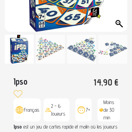
Ipso
14,90
€
Moins
2 - 6
Français
7+
de 30
Joueurs
min
Ipso
est un jeu de cartes rapide et malin où les joueurs