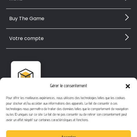
Buy The Game
Votre compte
Gérer le consentement
Pour offrir les meilleures expériences, nous utilisons des technologies telles que les cookies
pour stocker et/ou accéder aux informations des appareils. Le fait de consentir à ces
technologies nous permettra de traiter des données telles que le comportement de navigation
ou les ID uniques sur ce site. Le fait de ne pas consentir ou de retirer son consentement peut
avoir un effet négatif sur certaines caractéristiques et fonctions.
1112 Bd Fernand Darchicourt
62110 Hénin-Beaumont