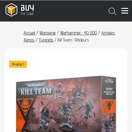
Accueil
/
Wargame
/
Warhammer : 40 000
/
Armées
Xenos
/
Tyranids
/ Kill Team : Rôdeurs
Promo !