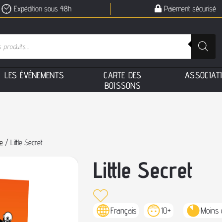
Expédition sous 48h
Paiement sécurisé
L
E
S
É
V
É
N
E
M
E
N
T
S
C
A
R
T
E
D
E
S
A
S
S
O
C
I
A
T
B
O
I
S
S
O
N
S
e
/ Little Secret
Little Secret
Français
10+
Moins 