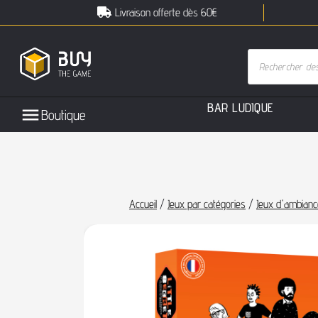
Livraison offerte dès 60€
B
A
R
L
U
D
I
Q
U
E
Boutique
Accueil
/
Jeux par catégories
/
Jeux d'ambianc