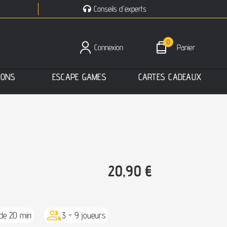
Conseils d'experts
0
Connexion
Panier
I
O
N
S
E
S
C
A
P
E
G
A
M
E
S
C
A
R
T
E
S
C
A
D
E
A
U
X
20,90
€
de 20 min
3 - 9 joueurs