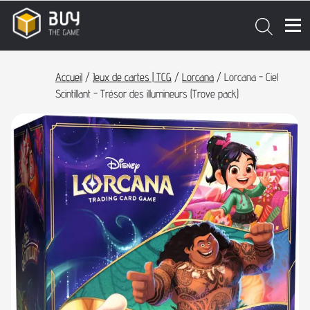
Accueil
/
Jeux de cartes | TCG
/
Lorcana
/ Lorcana - Ciel
Scintillant - Trésor des illumineurs (Trove pack)