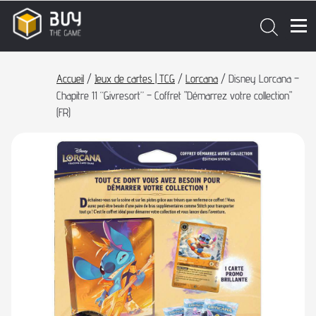
Accueil
/
Jeux de cartes | TCG
/
Lorcana
/ Disney Lorcana –
Chapitre 11 “Givresort” – Coffret "Démarrez votre collection"
(FR)