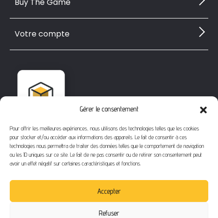
Buy The Game
Votre compte
Gérer le consentement
Pour offrir les meilleures expériences, nous utilisons des technologies telles que les cookies
pour stocker et/ou accéder aux informations des appareils. Le fait de consentir à ces
technologies nous permettra de traiter des données telles que le comportement de navigation
ou les ID uniques sur ce site. Le fait de ne pas consentir ou de retirer son consentement peut
avoir un effet négatif sur certaines caractéristiques et fonctions.
1112 Bd Fernand Darchicourt
62110 Hénin-Beaumont
Accepter
Téléphone
: 03 21 67 24 31
Refuser