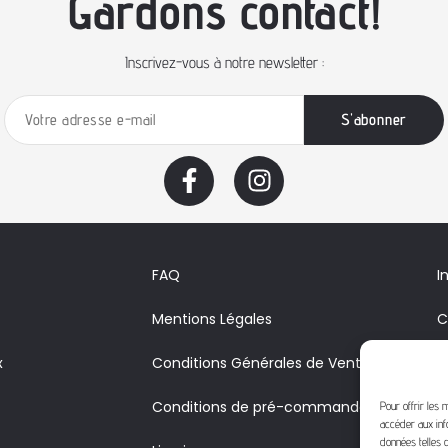
Gardons contact!
Inscrivez-vous à notre newsletter :
FAQ
I
Mentions Légales
C
x
Conditions Générales de Vente
A
Conditions de pré-commande
V
Pour offrir les 
accéder aux inf
c
données telles q