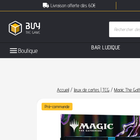
Livraison offerte dès 60€
B
A
R
L
U
D
I
Q
U
E
Boutique
Accueil
/
Jeux de cartes | TCG
/
Magic The Gat
Pré-commande