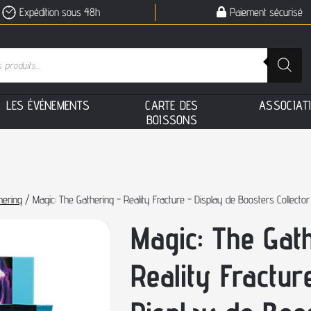
Expédition sous 48h
Paiement sécurisé
L
E
S
É
V
É
N
E
M
E
N
T
S
C
A
R
T
E
D
E
S
A
S
S
O
C
I
A
T
B
O
I
S
S
O
N
S
hering
/ Magic: The Gathering - Reality Fracture - Display de Boosters Collector
Magic: The Gat
Reality Fractur