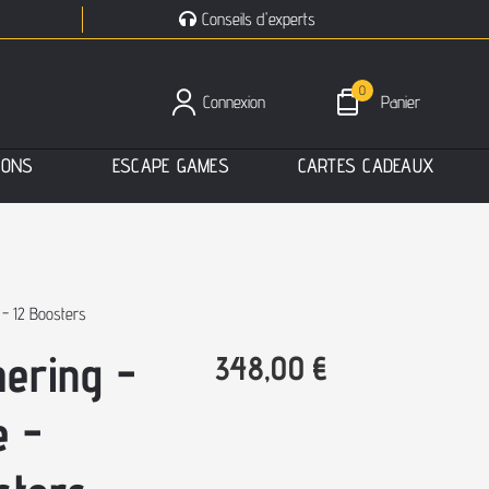
Conseils d'experts
0
Connexion
Panier
I
O
N
S
E
S
C
A
P
E
G
A
M
E
S
C
A
R
T
E
S
C
A
D
E
A
U
X
 - 12 Boosters
hering -
348,00
€
e -