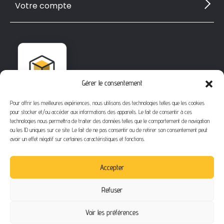
Votre compte
Gérer le consentement
Pour offrir les meilleures expériences, nous utilisons des technologies telles que les cookies
pour stocker et/ou accéder aux informations des appareils. Le fait de consentir à ces
technologies nous permettra de traiter des données telles que le comportement de navigation
ou les ID uniques sur ce site. Le fait de ne pas consentir ou de retirer son consentement peut
avoir un effet négatif sur certaines caractéristiques et fonctions.
1112 Bd Fernand Darchicourt
62110 Hénin-Beaumont
Accepter
Téléphone
: 03 21 67 24 31
Refuser
Email
: contact@buythegame.fr
Voir les préférences
Contactez-nous