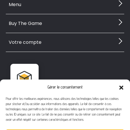
Menu
Buy The Game
Votre compte
Gérer le consentement
Pour offrir les meilleures expériences, nous utilisons des technologies telles que les cookies
pour stocker et/ou accéder aux informations des appareils. Le fait de consentir à ces
technologies nous permettra de traiter des données telles que le comportement de navigation
ou les ID uniques sur ce site. Le fait de ne pas consentir ou de retirer son consentement peut
avoir un effet négatif sur certaines caractéristiques et fonctions.
1112 Bd Fernand Darchicourt
62110 Hénin-Beaumont