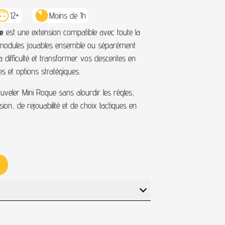
12+
Moins de 1h
e
est une extension compatible avec toute la
s modules jouables ensemble ou séparément
a difficulté et transformer vos descentes en
 et options stratégiques.
ouveler Mini Rogue sans alourdir les règles,
on, de rejouabilité et de choix tactiques en