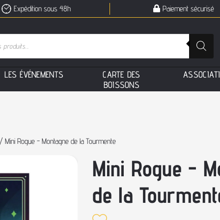
Expédition sous 48h
Paiement sécurisé
L
E
S
É
V
É
N
E
M
E
N
T
S
C
A
R
T
E
D
E
S
A
S
S
O
C
I
A
T
B
O
I
S
S
O
N
S
/ Mini Rogue - Montagne de la Tourmente
Mini Rogue - M
de la Tourment