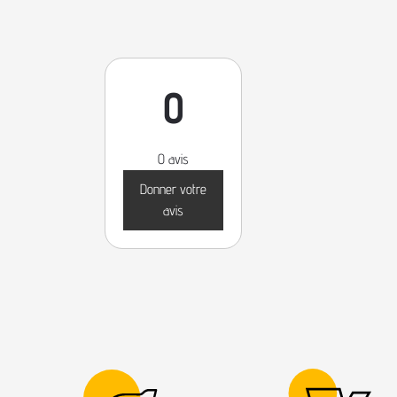
0
0 avis
Donner votre
avis