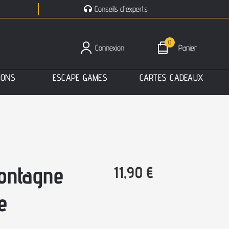
Conseils d'experts
0
Connexion
Panier
I
O
N
S
E
S
C
A
P
E
G
A
M
E
S
C
A
R
T
E
S
C
A
D
E
A
U
X
ontagne
11,90
€
e