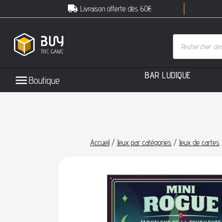
Livraison offerte dès 60€
B
A
R
L
U
D
I
Q
U
E
Boutique
Accueil
/
Jeux par catégories
/
Jeux de cartes