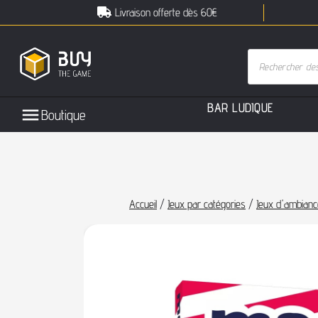
Livraison offerte dès 60€
B
A
R
L
U
D
I
Q
U
E
Boutique
Accueil
/
Jeux par catégories
/
Jeux d'ambianc