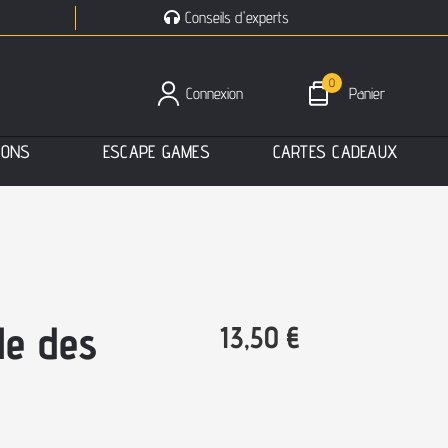
Conseils d'experts
0
Connexion
Panier
I
O
N
S
E
S
C
A
P
E
G
A
M
E
S
C
A
R
T
E
S
C
A
D
E
A
U
X
le des
13,50
€