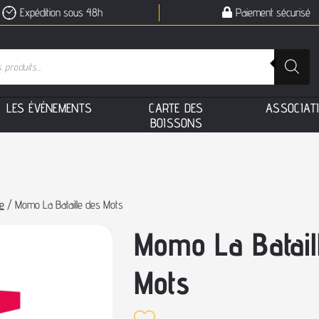
Expédition sous 48h
Paiement sécurisé
L
E
S
É
V
É
N
E
M
E
N
T
S
C
A
R
T
E
D
E
S
A
S
S
O
C
I
A
T
B
O
I
S
S
O
N
S
e
/ Momo La Bataille des Mots
Momo La Batail
Mots