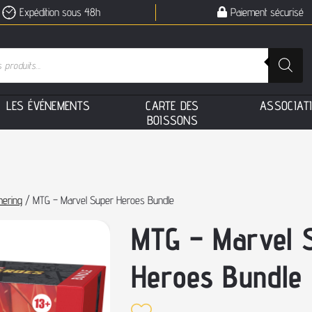
Expédition sous 48h
Paiement sécurisé
L
E
S
É
V
É
N
E
M
E
N
T
S
C
A
R
T
E
D
E
S
A
S
S
O
C
I
A
T
B
O
I
S
S
O
N
S
hering
/ MTG – Marvel Super Heroes Bundle
MTG – Marvel 
Heroes Bundle