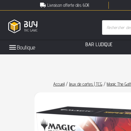
Livraison offerte dès 60€
B
A
R
L
U
D
I
Q
U
E
Boutique
Accueil
/
Jeux de cartes | TCG
/
Magic The Gat