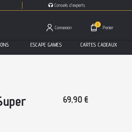
Conseils d'experts
0
Connexion
Panier
I
O
N
S
E
S
C
A
P
E
G
A
M
E
S
C
A
R
T
E
S
C
A
D
E
A
U
X
Super
69,90
€