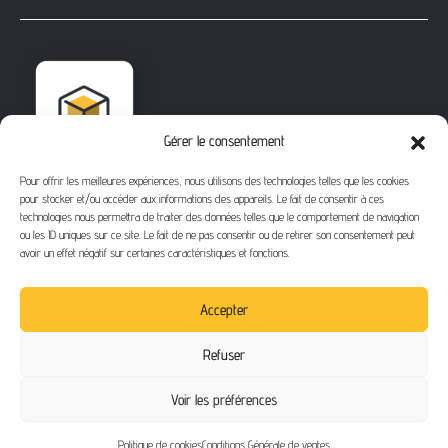
Gérer le consentement
Pour offrir les meilleures expériences, nous utilisons des technologies telles que les cookies
pour stocker et/ou accéder aux informations des appareils. Le fait de consentir à ces
technologies nous permettra de traiter des données telles que le comportement de navigation
ou les ID uniques sur ce site. Le fait de ne pas consentir ou de retirer son consentement peut
avoir un effet négatif sur certaines caractéristiques et fonctions.
1112 Bd Fernand Darchicourt
62110 Hénin-Beaumont
Accepter
Téléphone
: 03 21 67 24 31
Refuser
Email
: contact@buythegame.fr
Voir les préférences
Contactez-nous
Politique de cookies
Conditions Générale de ventes