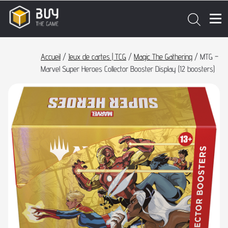
Accueil
/
Jeux de cartes | TCG
/
Magic The Gathering
/ MTG –
Marvel Super Heroes Collector Booster Display (12 boosters)