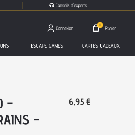
Conseils d'experts
0
Connexion
Panier
I
O
N
S
E
S
C
A
P
E
G
A
M
E
S
C
A
R
T
E
S
C
A
D
E
A
U
X
 –
6,95
€
RAINS –