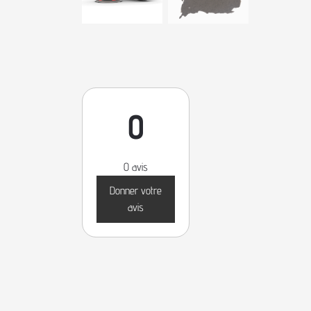
0
0 avis
Donner votre
avis