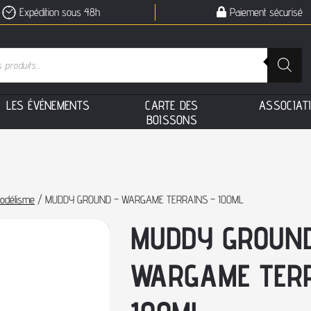
Expédition sous 48h
Paiement sécurisé
L
E
S
É
V
É
N
E
M
E
N
T
S
C
A
R
T
E
D
E
S
A
S
S
O
C
I
A
T
B
O
I
S
S
O
N
S
modélisme
/ MUDDY GROUND – WARGAME TERRAINS – 100ML
MUDDY GROUND
WARGAME TER