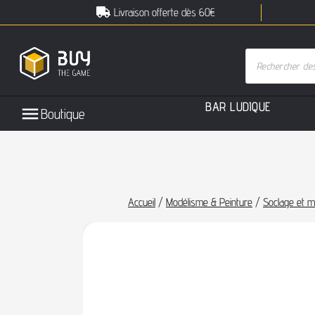
Livraison offerte dès 60€
B
A
R
L
U
D
I
Q
U
E
Boutique
Accueil
/
Modélisme & Peinture
/
Soclage et 